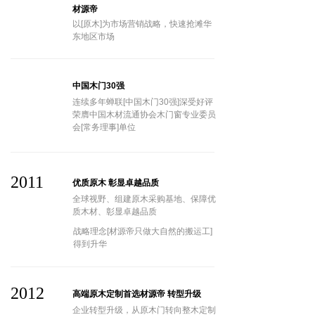
材源帝
以[原木]为市场营销战略，快速抢滩华
东地区市场
中国木门30强
连续多年蝉联[中国木门30强]深受好评
荣膺中国木材流通协会木门窗专业委员
会[常务理事]单位
2011
优质原木 彰显卓越品质
全球视野、组建原木采购基地、保障优
质木材、彰显卓越品质
战略理念[材源帝只做大自然的搬运工]
得到升华
2012
高端原木定制首选材源帝 转型升级
企业转型升级，从原木门转向整木定制