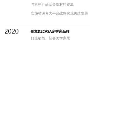
与机构产品及尖端材料资源
实施材源帝大平台战略实现跨越发展
2020
创立DZCASA定智家品牌
打造极简、
轻奢美学家居
全面开启双品牌运营战略
2022
荣获浙江制造品字标认证
制定原木门行业标准
荣获浙江制造品字标认证