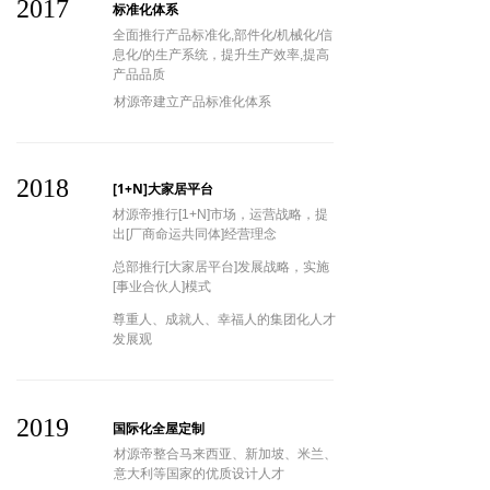
2017
标准化体系
全面推行产品标准化,部件化/机械化/信
息化/的生产系统，提升生产效率,提高
产品品质
材源帝建立产品标准化体系
2018
[1+N]大家居平台
材源帝推行[1+N]市场，运营战略，提
出[厂商命运共同体]经营理念
总部推行[大家居平台]发展战略，实施
[事业合伙人]模式
尊重人、成就人、幸福人的集团化人才
发展观
2019
国际化全屋定制
材源帝整合马来西亚、新加坡、米兰、
意大利等国家的优质设计人才