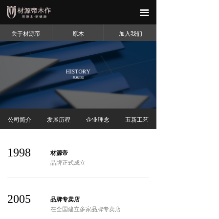
首页
끀
关于材源帝
关于材源帝
原木
加入我们
品牌中心
原木
整装灵感
公司简介
发展历程
企业理念
五新工艺
热点资讯
加入我们
1998
材源帝
品牌正式成立
2005
品牌专卖店
在全国建立多家品牌专卖店