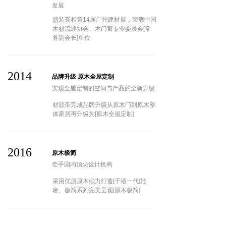
发展
盛装亮相第14届广州建材展，荣膺中国
木材流通协会、木门窗专业委员会[常
务副会长]单位
2014
品牌升级 原木全屋定制
实现全屋定制的空间与产品的全新升级
材源帝完成品牌升级从原木门到原木整
体家居再升级为[原木全屋定制]
2016
原木极简
牵手国内顶尖设计机构
采用优质原木倾力打造[千禧一代]轻
奢、极简系列完美呈现[原木极简]