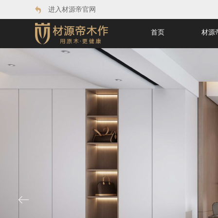
进入材源帝官网
首页
材源
ꂃ