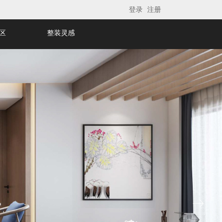
登录
注册
区
整装灵感
ꁹ