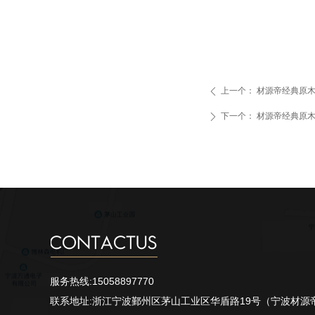
上一个：
材源帝经典原木
ꄴ
下一个：
材源帝经典原木
ꄲ
服务热线:15058897770
联系地址:浙江宁波鄞州区茅山工业区华盾路19号（宁波材源