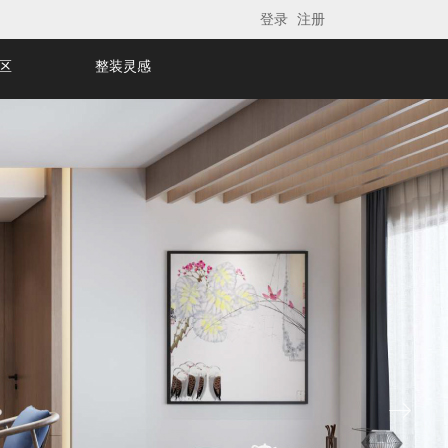
登录
注册
区
整装灵感
ꁹ