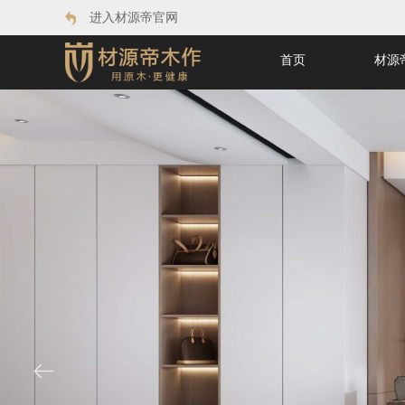
进入材源帝官网
首页
材源
ꂃ