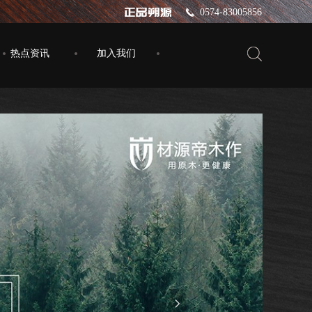
0574-83005856
끅
热点资讯
加入我们
넲