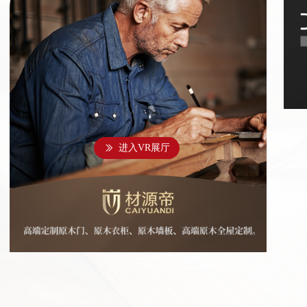
进入VR展厅
ꅀ